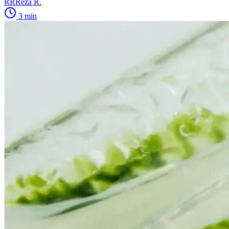
RR
Reza R.
3
min