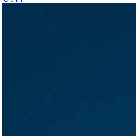
5
min