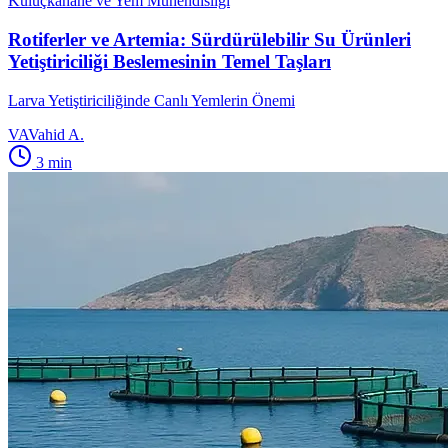
Kuluçkahane ve Yem Mühendisliği
Rotiferler ve Artemia: Sürdürülebilir Su Ürünleri
Yetiştiriciliği Beslemesinin Temel Taşları
Larva Yetiştiriciliğinde Canlı Yemlerin Önemi
VA
Vahid A.
3
min