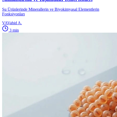
Su Ürünlerinde Minerallerin ve Biyokimyasal Elementlerin
Fonksiyonları
VA
Vahid A.
3
min