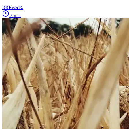
RR
Reza R.
3
min