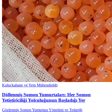
Kuluçkahane ve Yem Mühendisliği
Döllenmiş Somon Yumurtaları: Her Somon
Yetiştiriciliği Yolculuğunun Başladığı Yer
Gözlenmiş Somon Yumurtası Yönetimi ve Tedariği