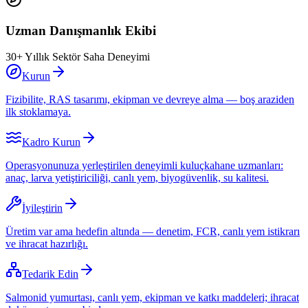
Uzman Danışmanlık Ekibi
30+ Yıllık Sektör Saha Deneyimi
Kurun
Fizibilite, RAS tasarımı, ekipman ve devreye alma — boş araziden
ilk stoklamaya.
Kadro Kurun
Operasyonunuza yerleştirilen deneyimli kuluçkahane uzmanları:
anaç, larva yetiştiriciliği, canlı yem, biyogüvenlik, su kalitesi.
İyileştirin
Üretim var ama hedefin altında — denetim, FCR, canlı yem istikrarı
ve ihracat hazırlığı.
Tedarik Edin
Salmonid yumurtası, canlı yem, ekipman ve katkı maddeleri; ihracat