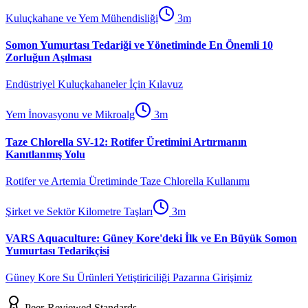
Kuluçkahane ve Yem Mühendisliği
3
m
Somon Yumurtası Tedariği ve Yönetiminde En Önemli 10
Zorluğun Aşılması
Endüstriyel Kuluçkahaneler İçin Kılavuz
Yem İnovasyonu ve Mikroalg
3
m
Taze Chlorella SV-12: Rotifer Üretimini Artırmanın
Kanıtlanmış Yolu
Rotifer ve Artemia Üretiminde Taze Chlorella Kullanımı
Şirket ve Sektör Kilometre Taşları
3
m
VARS Aquaculture: Güney Kore'deki İlk ve En Büyük Somon
Yumurtası Tedarikçisi
Güney Kore Su Ürünleri Yetiştiriciliği Pazarına Girişimiz
Peer-Reviewed Standards