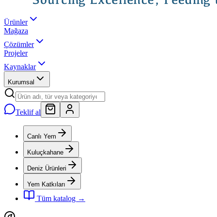
Ürünler
Mağaza
Çözümler
Projeler
Kaynaklar
Kurumsal
Teklif al
Canlı Yem
Kuluçkahane
Deniz Ürünleri
Yem Katkıları
Tüm katalog →