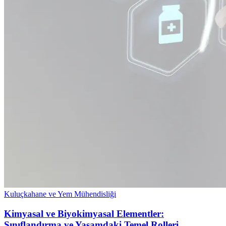
Kuluçkahane ve Yem Mühendisliği
Kimyasal ve Biyokimyasal Elementler:
Sınıflandırma ve Yaşamdaki Temel Rolleri