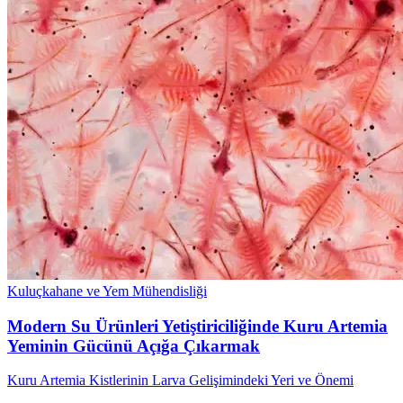
Kuluçkahane ve Yem Mühendisliği
Modern Su Ürünleri Yetiştiriciliğinde Kuru Artemia
Yeminin Gücünü Açığa Çıkarmak
Kuru Artemia Kistlerinin Larva Gelişimindeki Yeri ve Önemi