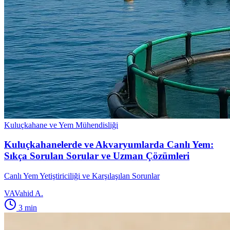
Kuluçkahane ve Yem Mühendisliği
Kuluçkahanelerde ve Akvaryumlarda Canlı Yem:
Sıkça Sorulan Sorular ve Uzman Çözümleri
Canlı Yem Yetiştiriciliği ve Karşılaşılan Sorunlar
VA
Vahid A.
3
min