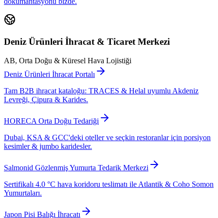
dokümantasyonu bizde.
Deniz Ürünleri İhracat & Ticaret Merkezi
AB, Orta Doğu & Küresel Hava Lojistiği
Deniz Ürünleri İhracat Portalı
Tam B2B ihracat kataloğu: TRACES & Helal uyumlu Akdeniz
Levreği, Çipura & Karides.
HORECA Orta Doğu Tedariği
Dubai, KSA & GCC'deki oteller ve seçkin restoranlar için porsiyon
kesimler & jumbo karidesler.
Salmonid Gözlenmiş Yumurta Tedarik Merkezi
Sertifikalı 4.0 °C hava koridoru teslimatı ile Atlantik & Coho Somon
Yumurtaları.
Japon Pisi Balığı İhracatı