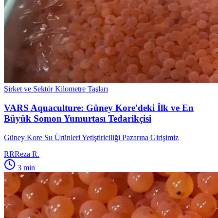
Şirket ve Sektör Kilometre Taşları
VARS Aquaculture: Güney Kore'deki İlk ve En
Büyük Somon Yumurtası Tedarikçisi
Güney Kore Su Ürünleri Yetiştiriciliği Pazarına Girişimiz
RR
Reza R.
3
min