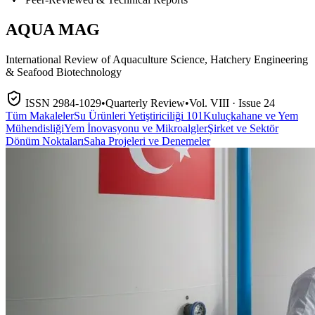
AQUA
MAG
International Review of Aquaculture Science, Hatchery Engineering
& Seafood Biotechnology
ISSN 2984-1029
•
Quarterly Review
•
Vol. VIII · Issue 24
Tüm Makaleler
Su Ürünleri Yetiştiriciliği 101
Kuluçkahane ve Yem
Mühendisliği
Yem İnovasyonu ve Mikroalgler
Şirket ve Sektör
Dönüm Noktaları
Saha Projeleri ve Denemeler