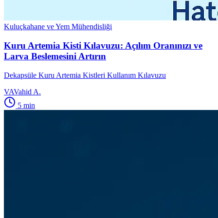
Kuluçkahane ve Yem Mühendisliği
Kuru Artemia Kisti Kılavuzu: Açılım Oranınızı ve
Larva Beslemesini Artırın
Dekapsüle Kuru Artemia Kistleri Kullanım Kılavuzu
VA
Vahid A.
5
min