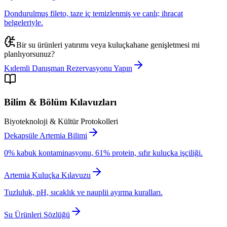
Dondurulmuş fileto, taze iç temizlenmiş ve canlı; ihracat
belgeleriyle.
Bir su ürünleri yatırımı veya kuluçkahane genişletmesi mi
planlıyorsunuz?
Kıdemli Danışman Rezervasyonu Yapın
Bilim & Bölüm Kılavuzları
Biyoteknoloji & Kültür Protokolleri
Dekapsüle Artemia Bilimi
0% kabuk kontaminasyonu, 61% protein, sıfır kuluçka işçiliği.
Artemia Kuluçka Kılavuzu
Tuzluluk, pH, sıcaklık ve nauplii ayırma kuralları.
Su Ürünleri Sözlüğü