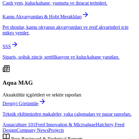
Canlı yem, kuluçkahane, yumurta ve ihracat terimleri.
Kamu Akvaryumları & Hobi Meraklıları
Pet shoplar, kamu okyanus akvaryumları ve resif akvaristleri için
mikro yemler.
SSS
Sipariş, soğuk zincir, sertifikasyon ve kuluçkahane yanıtları.
Aqua MAG
Akuakültür içgörüleri ve sektör raporları
Dergiyi Görüntüle
Teknik ekibimizden makaleler, vaka çalışmaları ve pazar raporları.
Aquaculture 101
Feed Innovation & Microalgae
Hatchery Feed
Design
Company News
Projects
Peer-Reviewed & Technical Reports