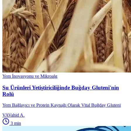
Yem İnovasyonu ve Mikroalg
Su Ürünleri Yetiştiriciliğinde Buğday Gluteni'nin
Rolü
Yem Bağlayıcı ve Protein Kaynağı Olarak Vital Buğday Gluteni
VA
Vahid A.
3
min