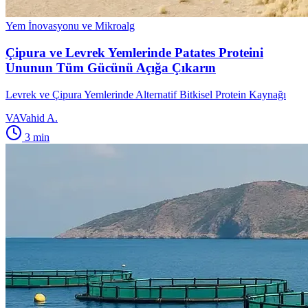
Yem İnovasyonu ve Mikroalg
Çipura ve Levrek Yemlerinde Patates Proteini
Ununun Tüm Gücünü Açığa Çıkarın
Levrek ve Çipura Yemlerinde Alternatif Bitkisel Protein Kaynağı
VA
Vahid A.
3
min