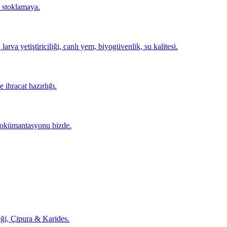
k stoklamaya.
va yetiştiriciliği, canlı yem, biyogüvenlik, su kalitesi.
ihracat hazırlığı.
 dokümantasyonu bizde.
i, Çipura & Karides.