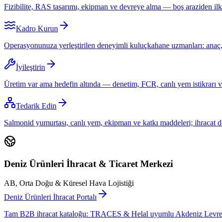
Fizibilite, RAS tasarımı, ekipman ve devreye alma — boş araziden il
Kadro Kurun
Operasyonunuza yerleştirilen deneyimli kuluçkahane uzmanları: anaç, lar
İyileştirin
Üretim var ama hedefin altında — denetim, FCR, canlı yem istikrarı ve 
Tedarik Edin
Salmonid yumurtası, canlı yem, ekipman ve katkı maddeleri; ihracat
Deniz Ürünleri İhracat & Ticaret Merkezi
AB, Orta Doğu & Küresel Hava Lojistiği
Deniz Ürünleri İhracat Portalı
Tam B2B ihracat kataloğu: TRACES & Helal uyumlu Akdeniz Levreğ