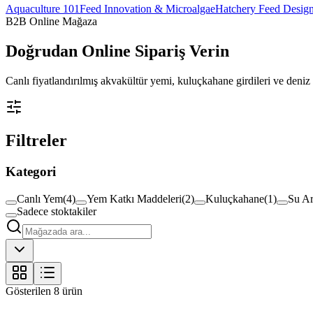
Aquaculture 101
Feed Innovation & Microalgae
Hatchery Feed Desig
B2B Online Mağaza
Doğrudan
Online Sipariş Verin
Canlı fiyatlandırılmış akvakültür yemi, kuluçkahane girdileri ve deniz ü
Filtreler
Kategori
Canlı Yem
(
4
)
Yem Katkı Maddeleri
(
2
)
Kuluçkahane
(
1
)
Su Ar
Sadece stoktakiler
Gösterilen
8
ürün