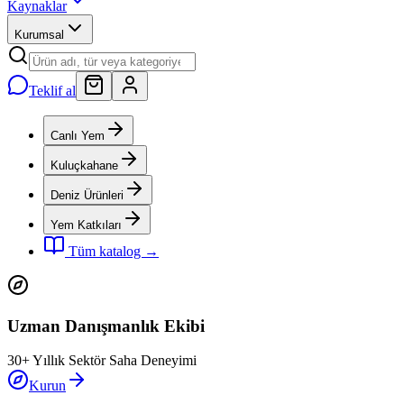
Kaynaklar
Kurumsal
Teklif al
Canlı Yem
Kuluçkahane
Deniz Ürünleri
Yem Katkıları
Tüm katalog →
Uzman Danışmanlık Ekibi
30+ Yıllık Sektör Saha Deneyimi
Kurun