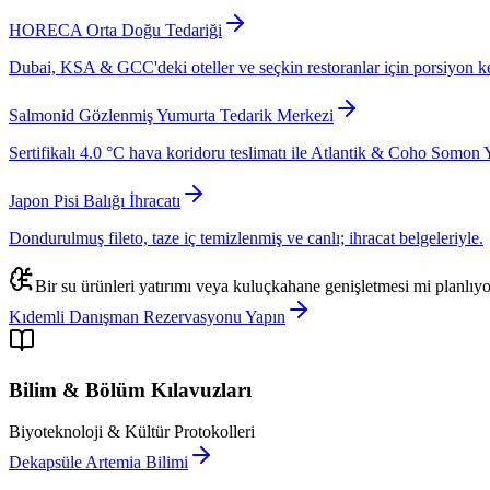
HORECA Orta Doğu Tedariği
Dubai, KSA & GCC'deki oteller ve seçkin restoranlar için porsiyon k
Salmonid Gözlenmiş Yumurta Tedarik Merkezi
Sertifikalı 4.0 °C hava koridoru teslimatı ile Atlantik & Coho Somon 
Japon Pisi Balığı İhracatı
Dondurulmuş fileto, taze iç temizlenmiş ve canlı; ihracat belgeleriyle.
Bir su ürünleri yatırımı veya kuluçkahane genişletmesi mi planlıy
Kıdemli Danışman Rezervasyonu Yapın
Bilim & Bölüm Kılavuzları
Biyoteknoloji & Kültür Protokolleri
Dekapsüle Artemia Bilimi