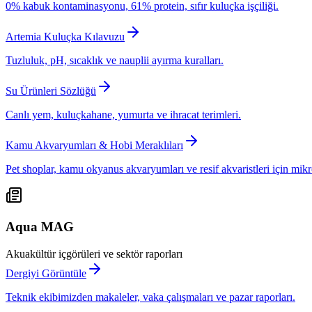
0% kabuk kontaminasyonu, 61% protein, sıfır kuluçka işçiliği.
Artemia Kuluçka Kılavuzu
Tuzluluk, pH, sıcaklık ve nauplii ayırma kuralları.
Su Ürünleri Sözlüğü
Canlı yem, kuluçkahane, yumurta ve ihracat terimleri.
Kamu Akvaryumları & Hobi Meraklıları
Pet shoplar, kamu okyanus akvaryumları ve resif akvaristleri için mik
Aqua MAG
Akuakültür içgörüleri ve sektör raporları
Dergiyi Görüntüle
Teknik ekibimizden makaleler, vaka çalışmaları ve pazar raporları.