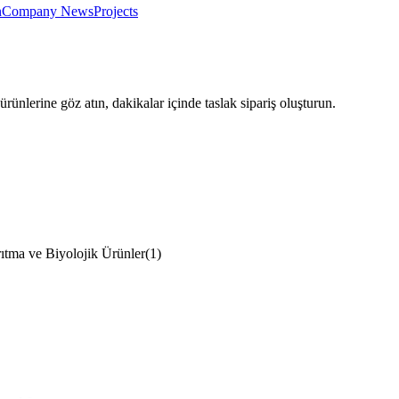
n
Company News
Projects
rünlerine göz atın, dakikalar içinde taslak sipariş oluşturun.
ıtma ve Biyolojik Ürünler
(
1
)