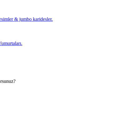
esimler & jumbo karidesler.
Yumurtaları.
orsunuz?