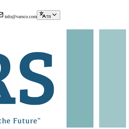
info@varsco.com
TR