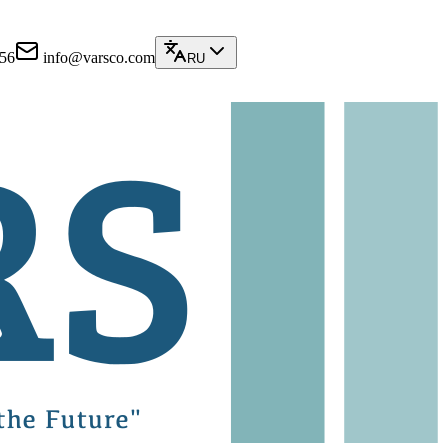
 56
info@varsco.com
RU