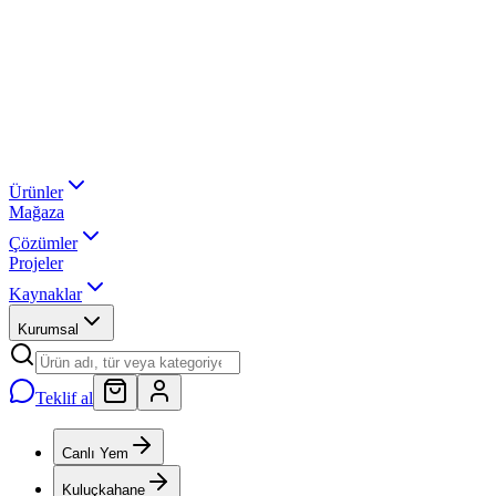
Ürünler
Mağaza
Çözümler
Projeler
Kaynaklar
Kurumsal
Teklif al
Canlı Yem
Kuluçkahane