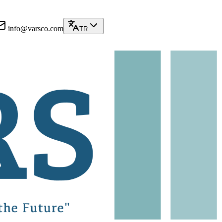
info@varsco.com
TR