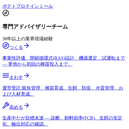
ポテトプロテインミール
専門アドバイザリーチーム
30年以上の業界現場経験
つくる
事業性評価、閉鎖循環式(RAS)設計、機器選定、試運転まで
— 更地から初回の種苗投入まで。
まわす
運営受託:親魚管理、種苗育成、生餌、防疫、水質管理、お
よび人材育成。
高める
生産中だが目標未達 — 診断、飼料効率(FCR)、生餌の安定
化、輸出対応の確認。