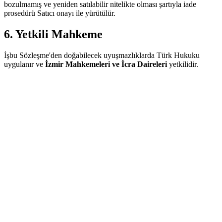
bozulmamış ve yeniden satılabilir nitelikte olması şartıyla iade
prosedürü Satıcı onayı ile yürütülür.
6. Yetkili Mahkeme
İşbu Sözleşme'den doğabilecek uyuşmazlıklarda Türk Hukuku
uygulanır ve
İzmir Mahkemeleri ve İcra Daireleri
yetkilidir.