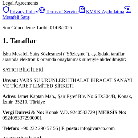
Legal Agreements
Privacy Policy
Terms of Service
KVKK Aydınlatma
Mesafeli Satış
Son Güncelleme Tarihi: 01/08/2025
1. Taraflar
İşbu Mesafeli Satış Sözleşmesi (“Sözleşme”), aşağıdaki taraflar
arasında elektronik ortamda onaylanmak suretiyle akdedilmiştir:
SATICI BİLGİLERİ
Unvan:
VARS SU ÜRÜNLERİ İTHALAT İHRACAT SANAYİ
VE TİCARET LİMİTED ŞİRKETİ
Adres:
İsmet Kaptan Mah., Şair Eşref Blv. No:6 D:304/B, Konak,
İzmir, 35210, Türkiye
Vergi Dairesi & No:
Konak V.D. 9240533729 |
MERSİS No:
0924053372900001
Telefon:
+90 232 290 57 56 |
E-posta:
info@varsco.com