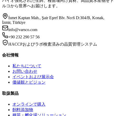
バイオ強化された生餌、種苗場向け資材、高品質水産物をト
ルコから世界へお届けします。
İsmet Kaptan Mah., Şair Eşref Blv. No:6 D:304/B, Konak,
İzmir, Türkiye
info@varsco.com
+90 232 290 57 56
HACCPおよびラボ検査済みの品質管理システム
会社情報
私たちについて
お問い合わせ
イベントおよび展示会
価値観とビジョン
取扱製品
オンラインで購入
飼料添加物
種苗・孵化場ソリューション