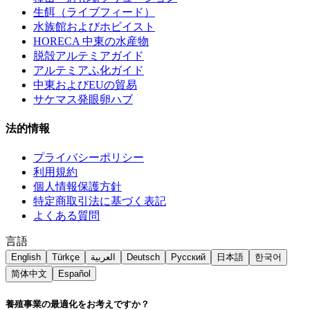
生餌（ライブフィード）
水族館およびホビイスト
HORECA 中東の水産物
脱殻アルテミアガイド
アルテミアふ化ガイド
中東およびEUの貿易
サケマス発眼卵ハブ
法的情報
プライバシーポリシー
利用規約
個人情報保護方針
特定商取引法に基づく表記
よくある質問
言語
English
Türkçe
العربية
Deutsch
Русский
日本語
한국어
简体中文
Español
養殖事業の最適化をお考えですか？