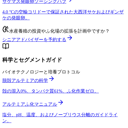
サケマス発眼卵ソーシングハブ
4.0 °Cの空輸コリドーで保証された大西洋サケおよびギンザ
ケの発眼卵。
水産養殖の投資やふ化場の拡張を計画中ですか？
シニアアドバイザーを予約する
科学とセグメントガイド
バイオテクノロジーと培養プロトコル
脱殻アルテミアの科学
殻の混入0%、タンパク質61%、ふ化作業ゼロ。
アルテミアふ化マニュアル
塩分、pH、温度、およびノープリウス分離のガイドライ
ン。