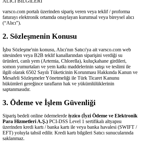
ALICI BİLGİLERİ
varsco.com portalı üzerinden sipariş veren veya teklif / proforma
faturayı elektronik ortamda onaylayan kurumsal veya bireysel alıcı
(“Alıcı”).
2. Sözleşmenin Konusu
İşbu Sözleşme'nin konusu, Alıcı'nın Satıcı'ya ait varsco.com web
sitesinden veya B2B teklif kanallarından siparişini verdiği su
ürünleri, canlı yem (Artemia, Chlorella), kuluçkahane girdileri,
somon yumurtaları ve yem katkı maddelerinin satışı ve teslimi ile
ilgili olarak 6502 Sayılı Tüketicinin Korunması Hakkında Kanun ve
Mesafeli Sözleşmeler Yönetmeliği ile Türk Ticaret Kanunu
hükümleri gereğince tarafların hak ve yükümlülüklerinin
saptanmasıdır.
3. Ödeme ve İşlem Güvenliği
Sipariş bedeli online ödemelerde
iyzico (İyzi Ödeme ve Elektronik
Para Hizmetleri A.Ş.)
PCI-DSS Level 1 sertifikalı altyapısı
üzerinden kredi kartı / banka kartı ile veya banka havalesi (SWIFT /
EFT) yoluyla tahsil edilir. Kredi kartı bilgileri Satıcı sunucularında
saklanmaz.