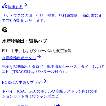
調達する
サケ・マス類の卵、生餌、機器、飼料添加物 — 輸出書類ま
で当社が対応いたします。
水産物輸出・貿易ハブ
EU、中東、およびグローバルな航空物流
水産物輸出ポータル
完全なB2B輸出カタログ：地中海産シーバス、タイ、および
エビ（TRACESおよびハラール対応）。
HORECA 中東サプライ
ドバイ、KSA、GCCのホテルや高級レストラン向けのポー
ションカットおよびジャンボエビ。