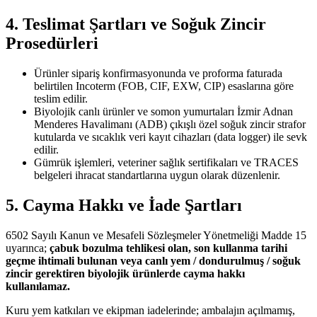
4. Teslimat Şartları ve Soğuk Zincir
Prosedürleri
Ürünler sipariş konfirmasyonunda ve proforma faturada
belirtilen Incoterm (FOB, CIF, EXW, CIP) esaslarına göre
teslim edilir.
Biyolojik canlı ürünler ve somon yumurtaları İzmir Adnan
Menderes Havalimanı (ADB) çıkışlı özel soğuk zincir strafor
kutularda ve sıcaklık veri kayıt cihazları (data logger) ile sevk
edilir.
Gümrük işlemleri, veteriner sağlık sertifikaları ve TRACES
belgeleri ihracat standartlarına uygun olarak düzenlenir.
5. Cayma Hakkı ve İade Şartları
6502 Sayılı Kanun ve Mesafeli Sözleşmeler Yönetmeliği Madde 15
uyarınca;
çabuk bozulma tehlikesi olan, son kullanma tarihi
geçme ihtimali bulunan veya canlı yem / dondurulmuş / soğuk
zincir gerektiren biyolojik ürünlerde cayma hakkı
kullanılamaz.
Kuru yem katkıları ve ekipman iadelerinde; ambalajın açılmamış,